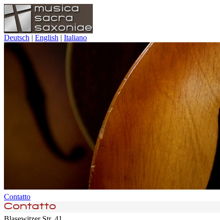
Deutsch
|
English
|
Italiano
Contatto
Blasewitzer Str. 41